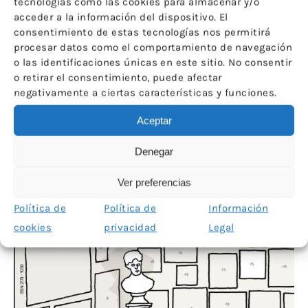
tecnologías como las cookies para almacenar y/o
16 JULIO 2026
6 
acceder a la información del dispositivo. El
Nuevo número de la revista del Comité Español de
Nu
consentimiento de estas tecnologías nos permitirá
ICOM
procesar datos como el comportamiento de navegación
o las identificaciones únicas en este sitio. No consentir
o retirar el consentimiento, puede afectar
negativamente a ciertas características y funciones.
Aceptar
Denegar
Ver preferencias
Política de
Política de
Información
cookies
privacidad
Legal