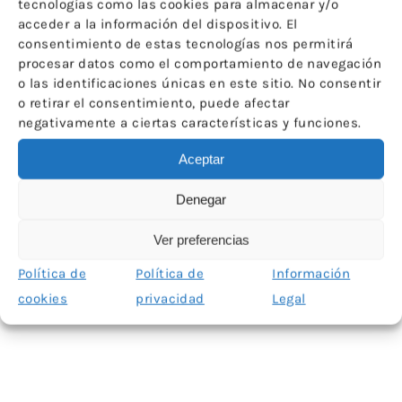
tecnologías como las cookies para almacenar y/o
acceder a la información del dispositivo. El
consentimiento de estas tecnologías nos permitirá
procesar datos como el comportamiento de navegación
Noticias
o las identificaciones únicas en este sitio. No consentir
o retirar el consentimiento, puede afectar
negativamente a ciertas características y funciones.
16 JULIO 2026
6 
Nuevo número de la revista del Comité Español de
Nu
Aceptar
ICOM
Denegar
Ver preferencias
Política de
Política de
Información
cookies
privacidad
Legal