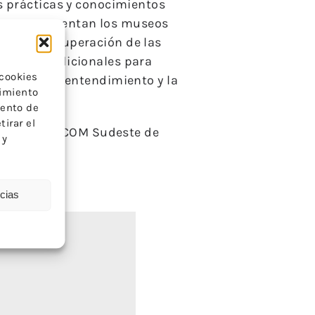
s prácticas y conocimientos
tivas que cuentan los museos
os en la superación de las
delos tradicionales para
 cookies
entando el entendimiento y la
timiento
iento de
tirar el
OM Europa, ICOM Sudeste de
 y
ncias