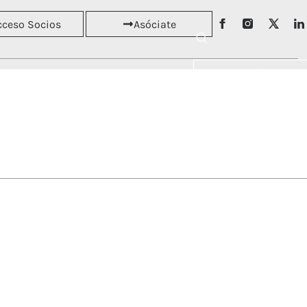
cceso Socios
Asóciate
Asóciate
RSOS
NOTICIAS
Acceso Socios