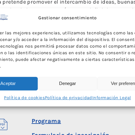
a pretende promover el intercambio de ideas, buena
sionales de los museos, así como redefinir las narra
 centrándose en el papel que desempeñan los muse
Gestionar consentimiento
xaminará cómo los museos pueden romper con los mo
cer las mejores experiencias, utilizamos tecnologías como las
espacios educativos verdaderamente inclusivos, fom
cenar y/o acceder a la información del dispositivo. El consen
obales.
tecnologías nos permitirá procesar datos como el comportam
 o las identificaciones únicas en este sitio. No consentir o re
está organizada por ICOM Eslovenia, ICOM Italia, IC
iento, puede afectar negativamente a ciertas características
 y GO! 2025.
.
Aceptar
Denegar
Ver prefere
Política de cookies
Política de privacidad
Información Legal
CUMENTACION
Programa