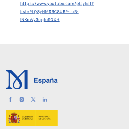
https://www.youtube.com/playlist?
list=PLQ8yHMSBC8UBP-LqB-
lNKcWy3qqluSOXH