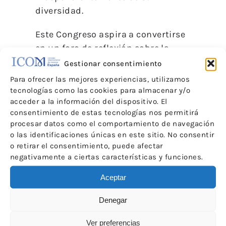
diversidad.
Este Congreso aspira a convertirse
en un foro de reflexión sobre la
problemática conceptual del
Gestionar consentimiento
museo para todos. Esperan que la
Para ofrecer las mejores experiencias, utilizamos
permeabilidad de las fronteras
tecnologías como las cookies para almacenar y/o
acceder a la información del dispositivo. El
intelectuales interdisciplinares
consentimiento de estas tecnologías nos permitirá
(historia del arte, patrimonio
procesar datos como el comportamiento de navegación
cultural, museología, crítica de
o las identificaciones únicas en este sitio. No consentir
arte, estética, comunicación,
o retirar el consentimiento, puede afectar
educación, turismo, tecnología,
negativamente a ciertas características y funciones.
conservación y restauración, etc.)
Aceptar
permita proponer estrategias de
acción cultural destinadas a
Denegar
acercar el museo a todas las
Ver preferencias
personas.