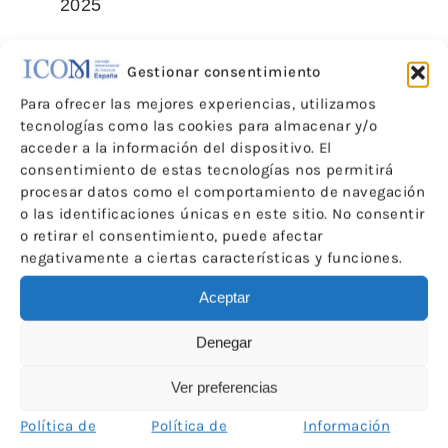
2025
Gestionar consentimiento
El proceso de solicitud para los
Para ofrecer las mejores experiencias, utilizamos
premios europeos de museos,
tecnologías como las cookies para almacenar y/o
EMYA2026, está abierto. La fecha
acceder a la información del dispositivo. El
de cierre es el martes 1 de abril de
consentimiento de estas tecnologías nos permitirá
2025.
Todos los museos europeos
procesar datos como el comportamiento de navegación
o las identificaciones únicas en este sitio. No consentir
que no tienen fines de lucro y que
o retirar el consentimiento, puede afectar
han abierto o se han renovado
negativamente a ciertas características y funciones.
sustancialmente desde enero de
2021 pueden presentar su
Aceptar
candidatura.
Más información en
Denegar
.
este enlace
Ver preferencias
Política de
Política de
Información