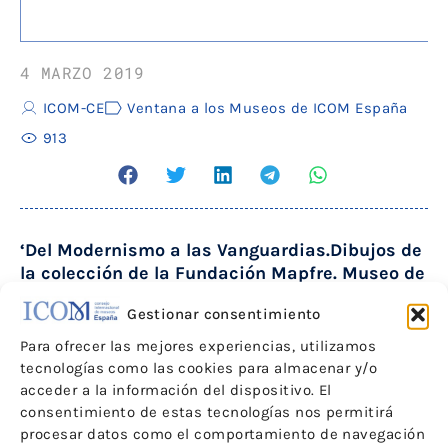
4 MARZO 2019
ICOM-CE
Ventana a los Museos de ICOM España
913
‘Del Modernismo a las Vanguardias.Dibujos de
la colección de la Fundación Mapfre. Museo de
Maricel
Gestionar consentimiento
Para ofrecer las mejores experiencias, utilizamos
«Del Modernismo a las Vanguardias. Dibujos de la
tecnologías como las cookies para almacenar y/o
colección de la Fundación Mapfre
«
, presenta una
acceder a la información del dispositivo. El
cuidada selección de 47 dibujos del fondo de las
colecciones Mapfre y ofrece una visión del panorama
consentimiento de estas tecnologías nos permitirá
artístico internacional de finales del siglo XIX y de la
procesar datos como el comportamiento de navegación