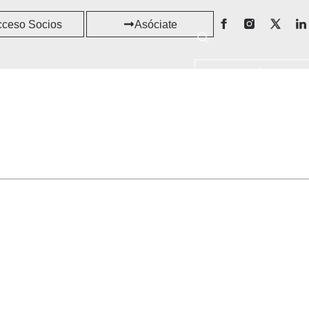
cceso Socios
Asóciate
Asóciate
RECURSOS
Acceso Socios