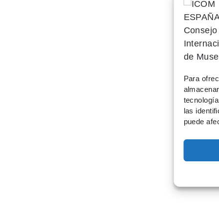
Para ofrec
almacenar 
tecnologí
las identi
puede afec