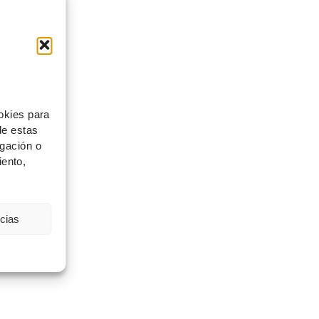
okies para
de estas
gación o
iento,
ncias