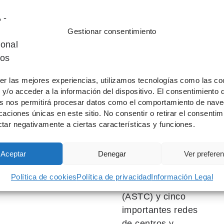
la Organización
de las Naciones
Gestionar consentimiento
Unidas para la
Educación, la
Ciencia y la
Cultura
er las mejores experiencias, utilizamos tecnologías como las co
(UNESCO), el
y/o acceder a la información del dispositivo. El consentimiento 
Consejo
as nos permitirá procesar datos como el comportamiento de nave
ficaciones únicas en este sitio. No consentir o retirar el consentim
Internacional de
tar negativamente a ciertas características y funciones.
Museos (ICOM),
la Asociación de
Aceptar
Denegar
Ver prefere
Centros de
Ciencia y
Política de cookies
Política de privacidad
Información Legal
Tecnología
(ASTC) y cinco
importantes redes
de centros y