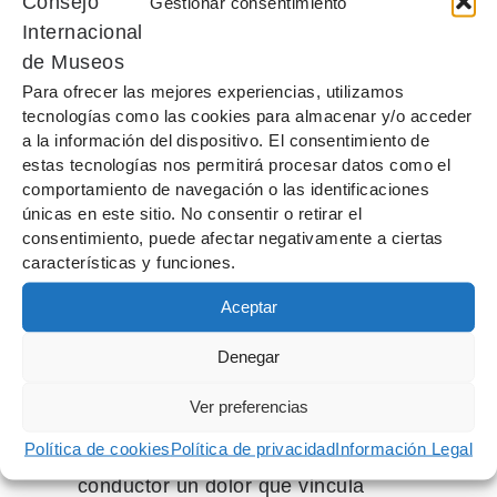
Gestionar consentimiento
(xilografía y collagraph) y 2
instalaciones de xilografías sobre
piel y cerámica.
Para ofrecer las mejores experiencias, utilizamos
tecnologías como las cookies para almacenar y/o acceder
Susana Guerrero posee una
a la información del dispositivo. El consentimiento de
hermenéutica personal sobre la que
estas tecnologías nos permitirá procesar datos como el
comportamiento de navegación o las identificaciones
construye y modela una nueva
únicas en este sitio. No consentir o retirar el
mitología contemporánea. Su crisol
consentimiento, puede afectar negativamente a ciertas
estético fusiona materiales, texturas
características y funciones.
y cromatismos construyendo un
Aceptar
lenguaje simbólico de tensión
poética que conecta la experiencia
Denegar
visual con la sensitiva y emocional.
Ver preferencias
Las 40 obras que componen la
Política de cookies
Política de privacidad
Información Legal
exposición tienen como hilo
conductor un dolor que vincula