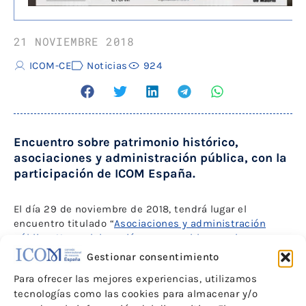
21 NOVIEMBRE 2018
ICOM-CE
Noticias
924
Encuentro sobre patrimonio histórico,
asociaciones y administración pública, con la
participación de ICOM España.
El día 29 de noviembre de 2018, tendrá lugar el
encuentro titulado “
Asociaciones y administración
pública. Una colaboración responsable con el
Patrimonio Histórico”
de manos de la
Dirección
Gestionar consentimiento
General de Patrimonio Cultural
y la
Escuela Superior de
Para ofrecer las mejores experiencias, utilizamos
Arquitectura
de Madrid.
tecnologías como las cookies para almacenar y/o
En este encuentro se pretende dar a conocer el papel