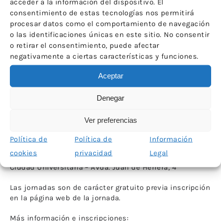
acceder a la información del dispositivo. El
fundamental que juegan las Asociaciones en la
consentimiento de estas tecnologías nos permitirá
protección, conservación y difusión del patrimonio
procesar datos como el comportamiento de navegación
siendo el cuarto año que colaboran estos dos
organismos en proporcionar a los profesionales un foro
o las identificaciones únicas en este sitio. No consentir
donde intercambiar experiencias sobre patrimonio.
o retirar el consentimiento, puede afectar
negativamente a ciertas características y funciones.
El encuentro cuenta con la colaboración de ICOM
España. Judith Ara Lázaro, vocal de la junta directiva de
Aceptar
ICOM España, representará a ICOM España en una mesa
redonda en la que participarán responsables de
Denegar
ICOMOS, ANABAD e ICOM, entre otros.
Ver preferencias
Lugar de realización:
Política de
Política de
Información
Salón de actos de la Escuela Técnica Superior de
cookies
privacidad
Legal
Arquitectura de Madrid.
Ciudad Universitaria – Avda. Juan de Herrera, 4
Las jornadas son de carácter gratuito previa inscripción
en la página web de la jornada.
Más información e inscripciones: