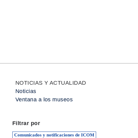
ICOM
ASÓCIA
ACTIVID
RECURS
NOTIC
NOTICIAS Y ACTUALIDAD
Noticias
Ventana a los museos
Filtrar por
Comunicados y notificaciones de ICOM