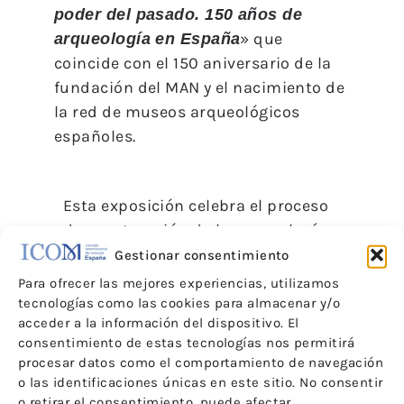
poder del pasado. 150 años de
» que
arqueología en España
coincide con el 150 aniversario de la
fundación del MAN y el nacimiento de
la red de museos arqueológicos
españoles.
Esta exposición celebra el proceso
de construcción de la arqueología
española: su historia y desarrollo
Gestionar consentimiento
de la misma para explicar cómo se
Para ofrecer las mejores experiencias, utilizamos
ha producido la construcción del
tecnologías como las cookies para almacenar y/o
acceder a la información del dispositivo. El
pasado material de nuestro país y
consentimiento de estas tecnologías nos permitirá
su presentación al público.
procesar datos como el comportamiento de navegación
o las identificaciones únicas en este sitio. No consentir
Gracias a la colaboración de
o retirar el consentimiento, puede afectar