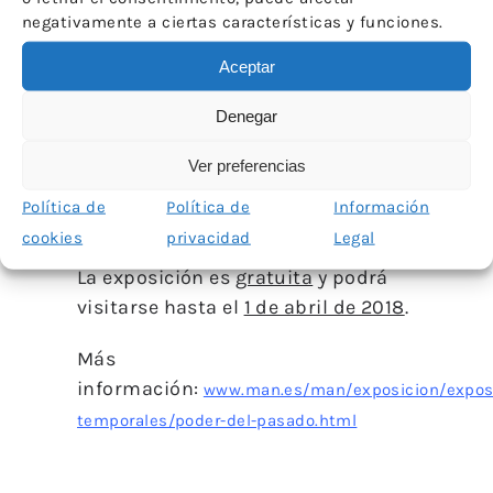
distintos museos en el proyecto, y
negativamente a ciertas características y funciones.
el arco temporal de hallazgo de los
Aceptar
objetos mostrados, la muestra
ofrece una perspectiva de nuestra
Denegar
historia y su estudio a través de 150
objetos o conjuntos, procedentes
Ver preferencias
de esas 68 instituciones
Política de
Política de
Información
colaboradoras.
cookies
privacidad
Legal
La exposición es
gratuita
y podrá
visitarse hasta el
1 de abril de 2018
.
Más
información:
www.man.es/man/exposicion/expos
temporales/poder-del-pasado.html