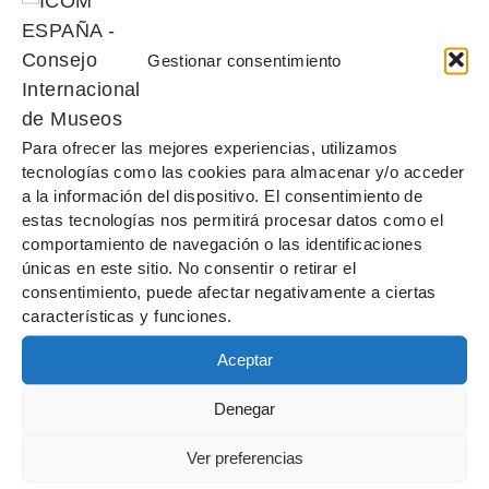
C
onexiones XVI – Ignacio Uriarte “X,Y,Z”
Gestionar consentimiento
Desde el 20 de diciembre de 2018
hasta el 10 de marzo de 2019,
Para ofrecer las mejores experiencias, utilizamos
podrá verse en las salas del museo
tecnologías como las cookies para almacenar y/o acceder
la exposición que Ignacio Uriarte
a la información del dispositivo. El consentimiento de
protagoniza dentro del programa
estas tecnologías nos permitirá procesar datos como el
comportamiento de navegación o las identificaciones
Conexiones,
puesto en marcha por
únicas en este sitio. No consentir o retirar el
el
y la
Museo ABC
Fundación Banco
consentimiento, puede afectar negativamente a ciertas
para contribuir al
Santander
características y funciones.
desarrollo y la difusión del dibujo
Aceptar
contemporáneo.
Denegar
Partiendo de materiales cotidianos
(fotocopias, típex, impresoras o
Ver preferencias
máquinas de escribir) y técnicas