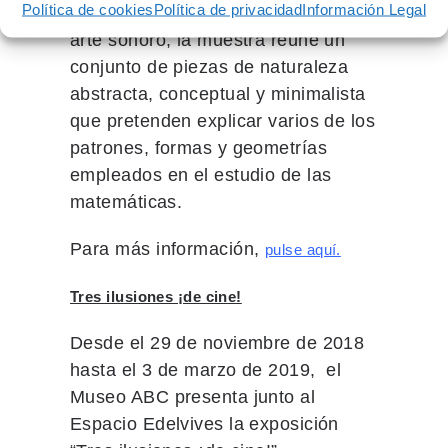
Política de cookies
Política de privacidad
Información Legal
como el dibujo, la instalación o el
arte sonoro, la muestra reúne un
conjunto de piezas de naturaleza
abstracta, conceptual y minimalista
que pretenden explicar varios de los
patrones, formas y geometrías
empleados en el estudio de las
matemáticas.
Para más información,
pulse aquí.
Tres ilusiones ¡de cine!
Desde el 29 de noviembre de 2018
hasta el 3 de marzo de 2019, el
Museo ABC presenta junto al
Espacio Edelvives la exposición