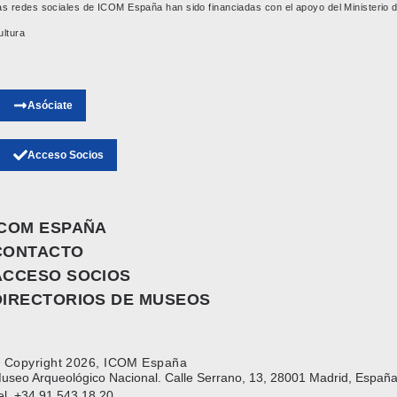
as redes sociales de ICOM España han sido financiadas con el apoyo del Ministerio 
ultura
Asóciate
Acceso Socios
ICOM ESPAÑA
CONTACTO
ACCESO SOCIOS
DIRECTORIOS DE MUSEOS
 Copyright 2026, ICOM España
useo Arqueológico Nacional. Calle Serrano, 13, 28001 Madrid, España
el. +34 91 543 18 20