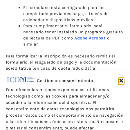
El formulario está configurado para ser
completado previa descarga, a través de
ordenador o dispositivos móviles.
Para cumplimentar el formulario, será
necesario tener instalado un programa gratuito
de lectura de PDF como
Adobe Acroba
t
o
similar.
Para formalizar la inscripción es necesario remitir el
formulario, el resguardo de pago y la documentación
acreditativa (en caso de cuota reducida) a
encuentro@icom-ce.org
Gestionar consentimiento
Las inscripciones se formalizarán por orden de llegada
.
Para ofrecer las mejores experiencias, utilizamos
Se confirmará por mail la inscripción a cada
tecnologías como las cookies para almacenar y/o
participante.
acceder a la información del dispositivo. El
consentimiento de estas tecnologías nos permitirá
El pago de la cuota de inscripción se realizará en la
procesar datos como el comportamiento de navegación
cuenta indicada a continuación.
Rogamos indicar en el
o las identificaciones únicas en este sitio. No consentir
concepto de la transferencia el nombre y apellido del
o retirar el consentimiento, puede afectar
participante en el encuentro.
Los gastos de gestión