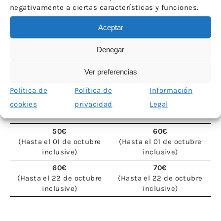
negativamente a ciertas características y funciones.
deben ser a cargo del ordenante de la transferencia.
Aceptar
Asociación ICOM – Comité Español
LA CAIXA ES73 2100 2127 11 0200296605
Denegar
Ver preferencias
Política de
Política de
Información
CUOTAS DE INSCRIPCIÓN
cookies
privacidad
Legal
REDUCIDA*
GENERAL
50€
60€
(Hasta el 01 de octubre
(Hasta el 01 de octubre
inclusive)
inclusive)
60€
70€
(Hasta el 22 de octubre
(Hasta el 22 de octubre
inclusive)
inclusive)