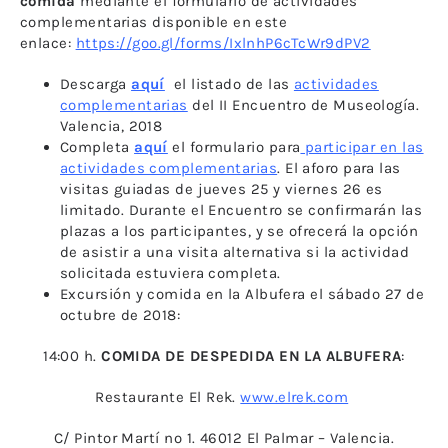
comida
mediante el formulario de actividades
complementarias disponible en este
enlace:
https://goo.gl/forms/IxlnhP6cTcWr9dPV2
Descarga
aquí
el listado de las
actividades
complementarias
del II Encuentro de Museología.
Valencia, 2018
Completa
aquí
el formulario para
participar en las
actividades complementarias
. El aforo para las
visitas guiadas de jueves 25 y viernes 26 es
limitado. Durante el Encuentro se confirmarán las
plazas a los participantes, y se ofrecerá la opción
de asistir a una visita alternativa si la actividad
solicitada estuviera completa.
Excursión y comida en la Albufera el sábado 27 de
octubre de 2018:
14:00 h.
COMIDA DE DESPEDIDA EN LA ALBUFERA
:
Restaurante El Rek.
www.elrek.com
C/ Pintor Martí nº 1. 46012 El Palmar – Valencia.