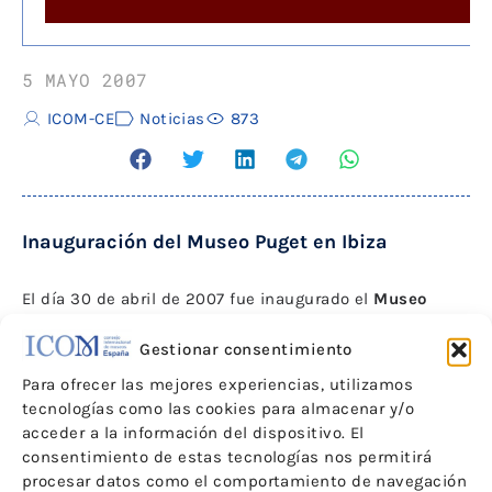
5 MAYO 2007
ICOM-CE
Noticias
873
Inauguración del Museo Puget en Ibiza
El día 30 de abril de 2007 fue inaugurado el
Museo
Puget
, un proyecto largamente demandado por los
ciudadanos de Ibiza, desde que en 1982 el Estado
Gestionar consentimiento
aceptó el legado de los pintores ibicencos Narcís Puget
Para ofrecer las mejores experiencias, utilizamos
Viñas y su hijo, y donante, Narcís Puget Riquer.
tecnologías como las cookies para almacenar y/o
El legado contemplaba la creación de un Museo para
acceder a la información del dispositivo. El
exponer las obras.
consentimiento de estas tecnologías nos permitirá
procesar datos como el comportamiento de navegación
El pasado 12 de febrero de 2007 el Ministerio de Cultura