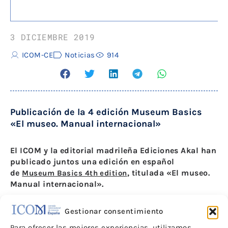
3 DICIEMBRE 2019
ICOM-CE
Noticias
914
Publicación de la 4 edición Museum Basics
«El museo. Manual internacional»
El ICOM y la editorial madrileña Ediciones Akal han
publicado juntos una edición en español
de
, titulada «El museo.
Museum Basics 4th edition
Manual internacional».
Esta nueva versión es una traducción-adaptación de la
Gestionar consentimiento
edición más reciente de Museum Basics, que
Routledge publicó en inglés en 2018. Museum Basics
Para ofrecer las mejores experiencias, utilizamos