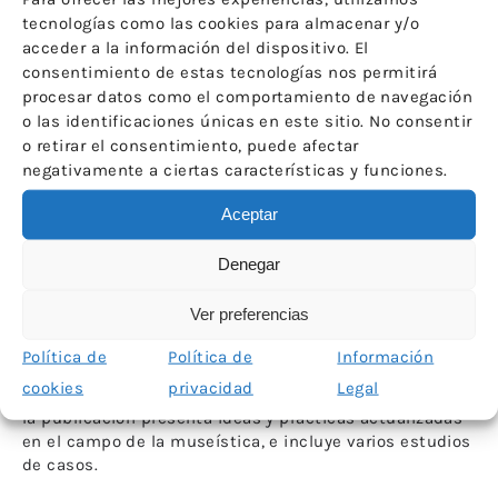
fue publicado por primera vez por el ICOM y Routledge
tecnologías como las cookies para almacenar y/o
en 1993, con contenido producido por los autores
acceder a la información del dispositivo. El
Timothy Ambrose y Crispin Paine, junto con el Comité
consentimiento de estas tecnologías nos permitirá
Internacional de Capacitación del Personal del ICOM
procesar datos como el comportamiento de navegación
(ICTOP). Desde entonces, los autores han revisado y
o las identificaciones únicas en este sitio. No consentir
adaptado el manual hasta producir tres versiones
o retirar el consentimiento, puede afectar
posteriores, las cuales han sido traducidas a varios
negativamente a ciertas características y funciones.
idiomas.
La edición en español se ha publicado para reducir la
Aceptar
brecha existente en los recursos de lectura para
profesionales de los museos españoles y
Denegar
latinoamericanos. Al igual que con la edición en inglés,
El Museo. Manual internacional será particularmente
Ver preferencias
útil para museos con recursos y personal limitados en
un campo museístico en constante cambio. También
Política de
Política de
Información
será de interés para los estudiantes de museología que
cookies
privacidad
Legal
deseen trabajar en el sector. Con más de 100 unidades,
la publicación presenta ideas y prácticas actualizadas
en el campo de la museística, e incluye varios estudios
de casos.