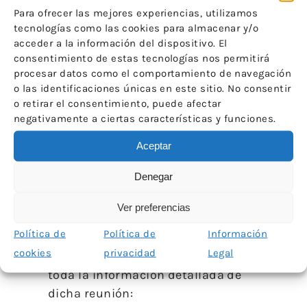
La globalización, la necesaria
Para ofrecer las mejores experiencias, utilizamos
tendencia a la sostenibilidad, los
tecnologías como las cookies para almacenar y/o
nuevos materiales, los formatos
acceder a la información del dispositivo. El
atípicos y los efímeros, las
consentimiento de estas tecnologías nos permitirá
procesar datos como el comportamiento de navegación
colecciones singulares o los
o las identificaciones únicas en este sitio. No consentir
espacios patrimoniales, entre
o retirar el consentimiento, puede afectar
otros, transforman y hacen
negativamente a ciertas características y funciones.
aparecer nuevas especialidades,
Aceptar
fomentan intervenciones
interdisciplinares hasta ahora poco
Denegar
exploradas y amplían los campos
de formación y de investigación
Ver preferencias
tradicionales.
Política de
Política de
Información
cookies
privacidad
Legal
En el siguiente enlace encontraréis
toda la información detallada de
dicha reunión: