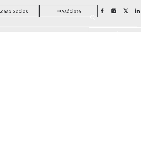
cceso Socios
Asóciate
Asóciate
RSOS
NOTICIAS
Acceso Socios