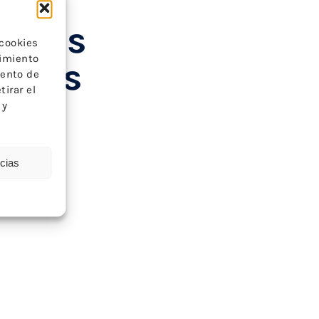
iones
 cookies
timiento
nadas
iento de
tirar el
 y
nio
ncias