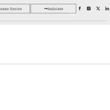
cceso Socios
Asóciate
Asóciate
RSOS
NOTICIAS
Acceso Socios