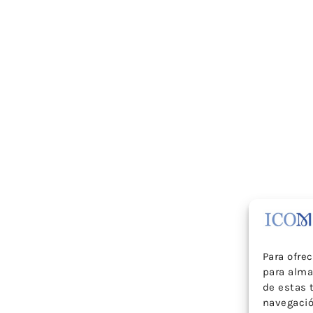
Para ofre
para alma
de estas 
navegación