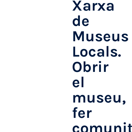
Xarxa
de
Museus
Locals.
Obrir
el
museu,
fer
comunit