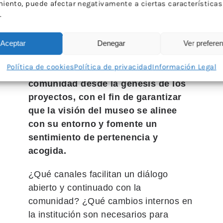
para la comunidad. El paradigma del
iento, puede afectar negativamente a ciertas características
.
museo social se centra en la
cocreación, la inclusión y la
sostenibilidad. Se trata de una
Aceptar
Denegar
Ver prefere
tendencia que se refuerza cada vez
Política de cookies
Política de privacidad
Información Legal
más, orientada a implicar a la
comunidad desde la génesis de los
proyectos, con el fin de garantizar
que la visión del museo se alinee
con su entorno y fomente un
sentimiento de pertenencia y
acogida.
¿Qué canales facilitan un diálogo
abierto y continuado con la
comunidad? ¿Qué cambios internos en
la institución son necesarios para