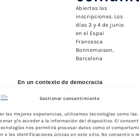
Abiertas las
inscripciones. Los
días 3 y 4 de junio
en el Espai
Francesca
Bonnemaison,
Barcelona
En un contexto de democracia
cultural, en el cual los museos
Gestionar consentimiento
redefinen y buscan consolidar su
papel social y su relevancia, la
cer las mejores experiencias, utilizamos tecnologías como las
participación se erige como un
cenar y/o acceder a la información del dispositivo. El consen
elemento imprescindible para
tecnologías nos permitirá procesar datos como el comportam
construir espacios significativos
 o las identificaciones únicas en este sitio. No consentir o re