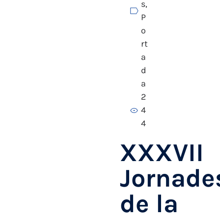
s
,
P
o
rt
a
d
a
2
4
4
XXXVII
Jornade
de la