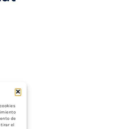
 cookies
timiento
iento de
tirar el