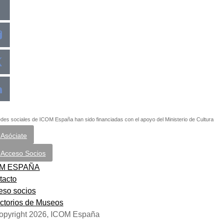
des sociales de ICOM España han sido financiadas con el apoyo del Ministerio de Cultura
Asóciate
Acceso Socios
OM ESPAÑA
tacto
eso socios
ectorios de Museos
opyright 2026, ICOM España