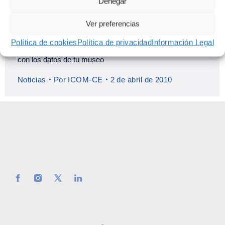
Denegar
Ver preferencias
Día Internacional del Museo 2011: Personaliza el cartel
Política de cookies
Política de privacidad
Información Legal
con los datos de tu museo
Noticias
Por
ICOM-CE
2 de abril de 2010