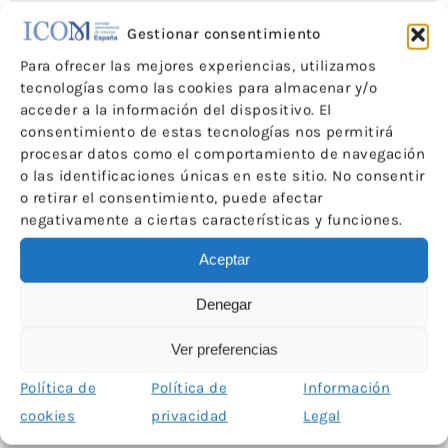
Gestionar consentimiento
Para ofrecer las mejores experiencias, utilizamos
tecnologías como las cookies para almacenar y/o
acceder a la información del dispositivo. El
consentimiento de estas tecnologías nos permitirá
procesar datos como el comportamiento de navegación
o las identificaciones únicas en este sitio. No consentir
o retirar el consentimiento, puede afectar
negativamente a ciertas características y funciones.
Aceptar
VI Encuentro Actualidad en Museografía: crónica del
Denegar
Encuentro
Ver preferencias
Noticias
Por
ICOM-CE
20 de junio de 2010
Política de
Política de
Información
cookies
privacidad
Legal