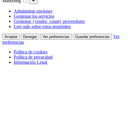
Marketing
Administrar opciones
Gestionar los servicios
Gestionar {vendor_count} proveedores
Leer más sobre estos propósitos
Ver
Aceptar
Denegar
Ver preferencias
Guardar preferencias
preferencias
Política de cookies
Política de privacidad
Información Legal
Saltar
al
contenido