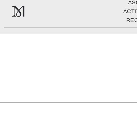
AS
ACT
RE
N