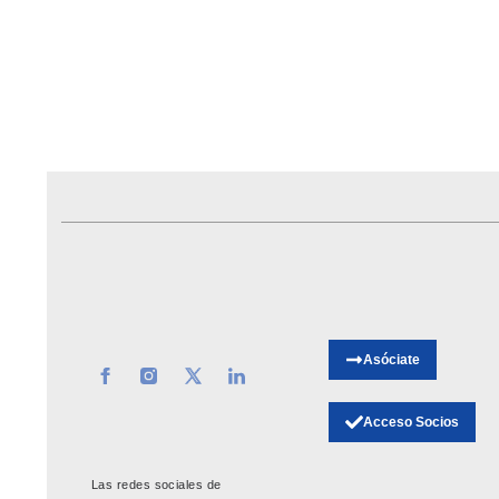
Asamblea ICOM España 2010. I
Noticias
Por
ICOM-CE
30 de junio de 
Asóciate
Acceso Socios
Las redes sociales de