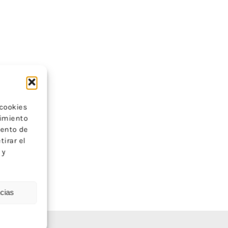
 cookies
timiento
iento de
tirar el
 y
ncias