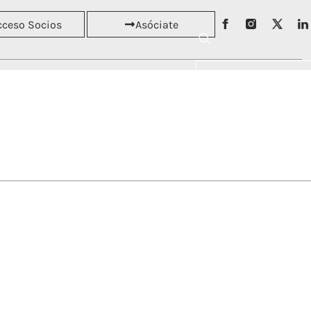
cceso Socios
Asóciate
Asóciate
RSOS
NOTICIAS
Acceso Socios