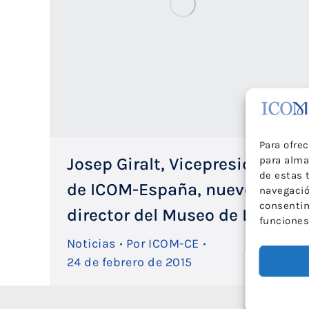
Para ofre
para alma
Josep Giralt, Vicepresidente
de estas 
de ICOM-España, nuevo
navegación
consentim
director del Museo de Lleida
funciones
Noticias
Por
ICOM-CE
24 de febrero de 2015