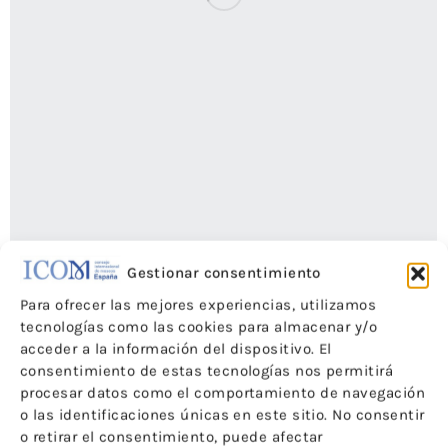
Gestionar consentimiento
Para ofrecer las mejores experiencias, utilizamos
tecnologías como las cookies para almacenar y/o
Nuevo Número de la Revista ICOM-CE Digital
acceder a la información del dispositivo. El
consentimiento de estas tecnologías nos permitirá
Noticias
Por
ICOM-CE
14 de diciembre de 2016
procesar datos como el comportamiento de navegación
o las identificaciones únicas en este sitio. No consentir
o retirar el consentimiento, puede afectar