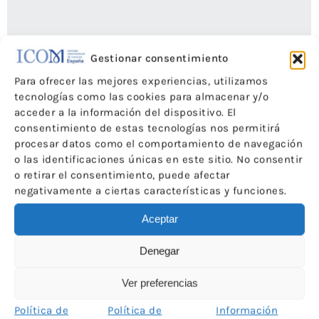
Gestionar consentimiento
Para ofrecer las mejores experiencias, utilizamos
tecnologías como las cookies para almacenar y/o
acceder a la información del dispositivo. El
consentimiento de estas tecnologías nos permitirá
procesar datos como el comportamiento de navegación
o las identificaciones únicas en este sitio. No consentir
o retirar el consentimiento, puede afectar
negativamente a ciertas características y funciones.
Aceptar
Museum Quiz Summer Tour, en cuatro museos de
Denegar
Barcelona
Ver preferencias
Ventana a los Museos de ICOM España
Política de
Política de
Información
Por
ICOM-CE
22 de junio de 2017