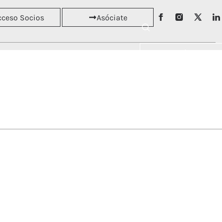
cceso Socios
Asóciate
Asóciate
RSOS
NOTICIAS
Acceso Socios