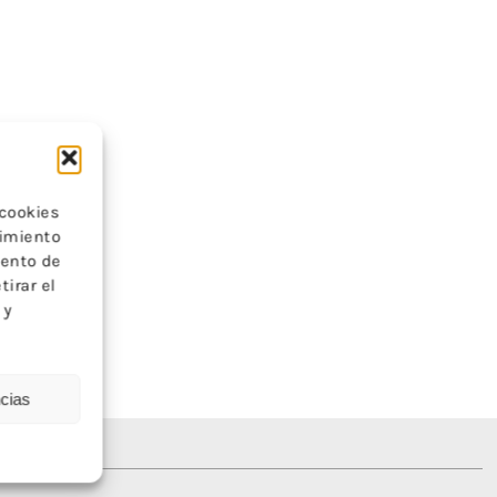
 cookies
timiento
iento de
tirar el
 y
ncias