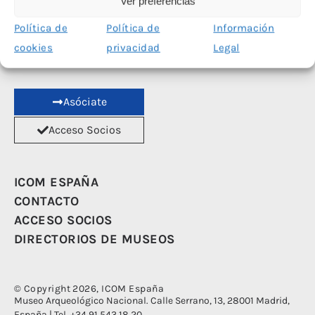
Ver preferencias
Política de
Política de
Información
Las redes sociales de ICOM España han sido financiadas con el apoyo del
cookies
privacidad
Legal
Ministerio de Cultura
Asóciate
Acceso Socios
ICOM ESPAÑA
CONTACTO
ACCESO SOCIOS
DIRECTORIOS DE MUSEOS
© Copyright 2026, ICOM España
Museo Arqueológico Nacional. Calle Serrano, 13, 28001 Madrid,
España | Tel. +34 91 543 18 20