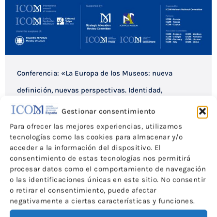
Conferencia: «La Europa de los Museos: nueva
definición, nuevas perspectivas. Identidad,
credibilidad, sostenibilidad»
Gestionar consentimiento
,
,
Para ofrecer las mejores experiencias, utilizamos
Conferencias y Encuentros
Noticias
Portada
tecnologías como las cookies para almacenar y/o
Por
ICOM-CE
30 de noviembre de 2023
acceder a la información del dispositivo. El
consentimiento de estas tecnologías nos permitirá
procesar datos como el comportamiento de navegación
o las identificaciones únicas en este sitio. No consentir
o retirar el consentimiento, puede afectar
negativamente a ciertas características y funciones.