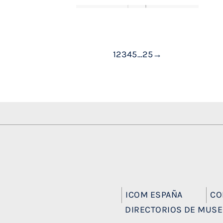
1
2
3
4
5
…
25
→
ICOM ESPAÑA
CO
DIRECTORIOS DE MUS