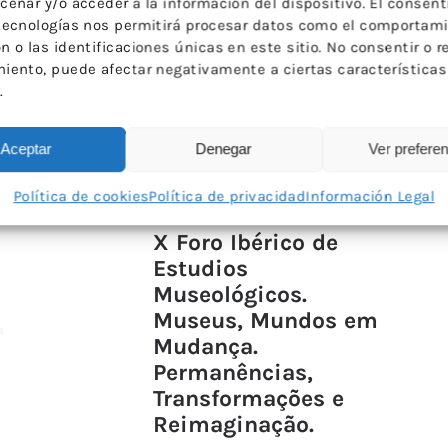
cenar y/o acceder a la información del dispositivo. El consen
←
1
2
3
4
5
…
9
→
tecnologías nos permitirá procesar datos como el comportam
 o las identificaciones únicas en este sitio. No consentir o re
iento, puede afectar negativamente a ciertas características
.
Aceptar
Denegar
Ver prefere
Política de cookies
Política de privacidad
Información Legal
14 JULIO 2026
X Foro Ibérico de
Estudios
Museológicos.
Museus, Mundos em
Mudança.
Permanências,
Transformações e
Reimaginação.