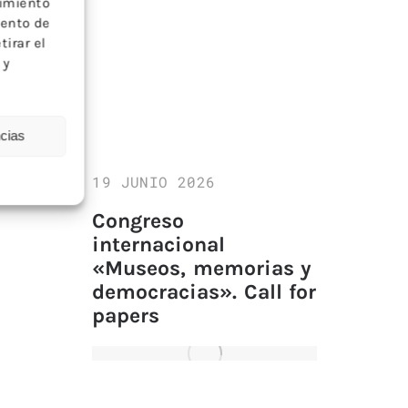
timiento
iento de
tirar el
 y
ncias
19 JUNIO 2026
Congreso
internacional
«Museos, memorias y
democracias». Call for
papers