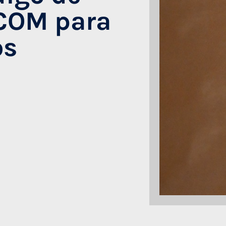
ICOM para
os