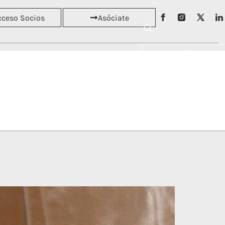
cceso Socios
Asóciate
Asóciate
RSOS
NOTICIAS
Acceso Socios