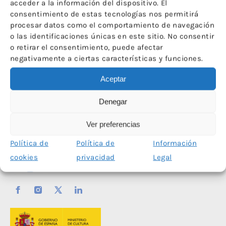
Internacional
acceder a la información del dispositivo. El
de los
consentimiento de estas tecnologías nos permitirá
Museos 2017
procesar datos como el comportamiento de navegación
o las identificaciones únicas en este sitio. No consentir
o retirar el consentimiento, puede afectar
negativamente a ciertas características y funciones.
←
1
…
7
8
9
10
11
12
→
Aceptar
Denegar
Ver preferencias
Política de
Política de
Información
cookies
privacidad
Legal