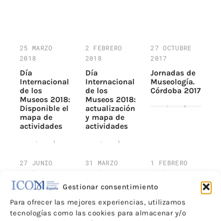
25 MARZO
2 FEBRERO
27 OCTUBRE
2018
2018
2017
Día
Día
Jornadas de
Internacional
Internacional
Museología.
de los
de los
Córdoba 2017
Museos 2018:
Museos 2018:
Disponible el
actualización
mapa de
y mapa de
actividades
actividades
27 JUNIO
31 MARZO
1 FEBRERO
2017
2017
2017
Gestionar consentimiento
Encuesta
Jornadas de
Día
ICOM España
Museología.
Internacional
Para ofrecer las mejores experiencias, utilizamos
Actividades
Valladolid,
del museo
tecnologías como las cookies para almacenar y/o
Día
2017
2017