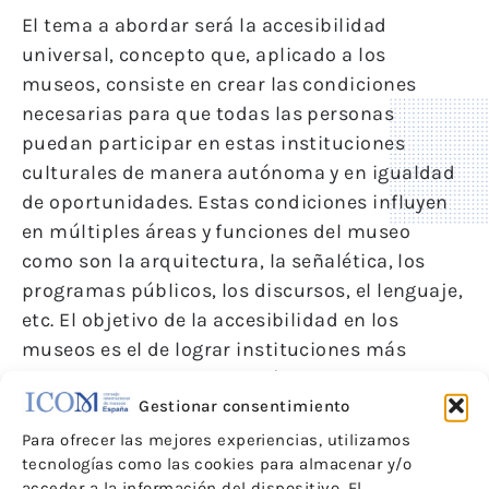
El tema a abordar será la accesibilidad
universal, concepto que, aplicado a los
museos, consiste en crear las condiciones
necesarias para que todas las personas
puedan participar en estas instituciones
culturales de manera autónoma y en igualdad
de oportunidades. Estas condiciones influyen
en múltiples áreas y funciones del museo
como son la arquitectura, la señalética, los
programas públicos, los discursos, el lenguaje,
etc. El objetivo de la accesibilidad en los
museos es el de lograr instituciones más
inclusivas, justas, democráticas y equitativas
que constituyan un servicio público dentro de
Gestionar consentimiento
una comunidad.
Para ofrecer las mejores experiencias, utilizamos
tecnologías como las cookies para almacenar y/o
Estas jornadas reúnen a especialistas en el
acceder a la información del dispositivo. El