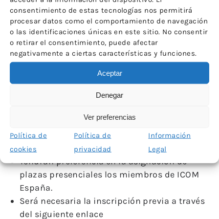
consentimiento de estas tecnologías nos permitirá
campo de la accesibilidad y de la inclusión en
procesar datos como el comportamiento de navegación
museos que exponen proyectos consolidados o
o las identificaciones únicas en este sitio. No consentir
de cierta duración en el tiempo y con poder de
o retirar el consentimiento, puede afectar
transformación social.
negativamente a ciertas características y funciones.
Aceptar
Puede consultar el folleto de las jornadas aquí.
Denegar
Cuestiones prácticas:
Ver preferencias
Inscripción gratuita.
La asistencia podrá ser presencial o virtual.
Política de
Política de
Información
AFORO PRESENCIAL COMPLETO.
cookies
privacidad
Legal
Tendrán preferencia en la asignación de
plazas presenciales los miembros de ICOM
España.
Será necesaria la inscripción previa a través
del siguiente enlace