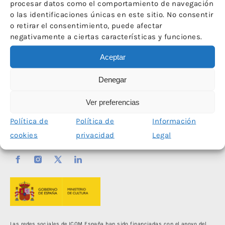
procesar datos como el comportamiento de navegación
o las identificaciones únicas en este sitio. No consentir
←
1
…
18
19
20
21
22
o retirar el consentimiento, puede afectar
…
76
→
negativamente a ciertas características y funciones.
Aceptar
Denegar
Ver preferencias
Política de
Política de
Información
cookies
privacidad
Legal
Las redes sociales de ICOM España han sido financiadas con el apoyo del