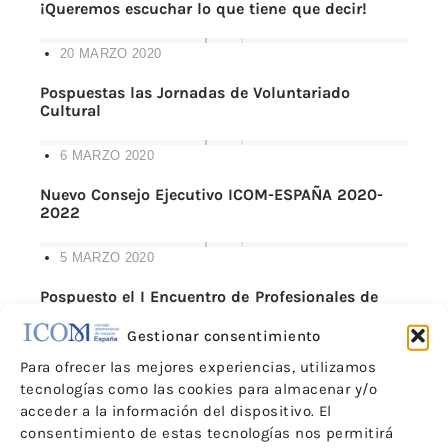
¡Queremos escuchar lo que tiene que decir!
20 MARZO 2020
Pospuestas las Jornadas de Voluntariado
Cultural
6 MARZO 2020
Nuevo Consejo Ejecutivo ICOM-ESPAÑA 2020-
2022
5 MARZO 2020
Pospuesto el I Encuentro de Profesionales de
Museos
Gestionar consentimiento
17 FEBRERO 2020
Para ofrecer las mejores experiencias, utilizamos
tecnologías como las cookies para almacenar y/o
Elecciones al Consejo Ejecutivo de ICOM España
acceder a la información del dispositivo. El
consentimiento de estas tecnologías nos permitirá