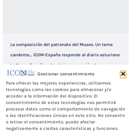
La composición del patronato del Museo. Un tema
candente… ICOM-España responde al diario asturiano
La Nueva España sobre la incorporación de un
Gestionar consentimiento
galerista en el patronato y en el tribunal de oposicion
Para ofrecer las mejores experiencias, utilizamos
del Museo de Bellas Artes de Asturias
tecnologías como las cookies para almacenar y/o
acceder a la información del dispositivo. El
Noticias
Por
ICOM-CE
20 de febrero de 2013
consentimiento de estas tecnologías nos permitirá
procesar datos como el comportamiento de navegación
o las identificaciones únicas en este sitio. No consentir
o retirar el consentimiento, puede afectar
negativamente a ciertas características y funciones.