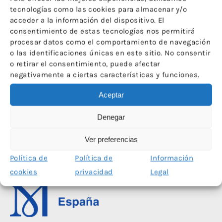
el Arte en la joya»
tecnologías como las cookies para almacenar y/o
acceder a la información del dispositivo. El
consentimiento de estas tecnologías nos permitirá
15 ABRIL 2016
procesar datos como el comportamiento de navegación
«Solidez y belleza» Miguel Blay en el Museo del
o las identificaciones únicas en este sitio. No consentir
Prado
o retirar el consentimiento, puede afectar
negativamente a ciertas características y funciones.
Aceptar
←
1
…
36
37
38
39
40
41
→
Denegar
Ver preferencias
Política de
Política de
Información
cookies
privacidad
Legal