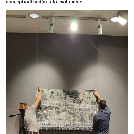
conceptualización a la evaluación
Ar
me