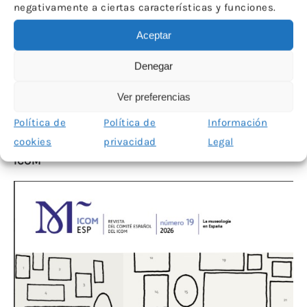
negativamente a ciertas características y funciones.
Aceptar
Denegar
Noticias
Ver preferencias
Política de
Política de
Información
16 JULIO 2026
6 
cookies
privacidad
Legal
Nuevo número de la revista del Comité Español de
Nu
ICOM