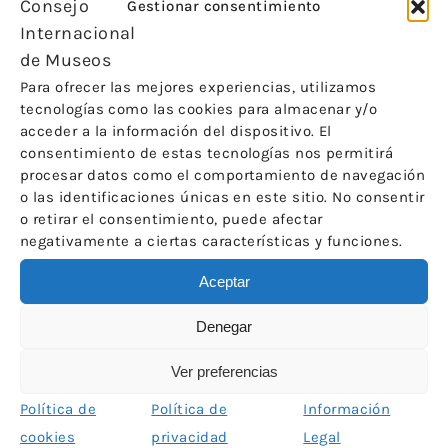
Lanzamiento de la convocatoria ICOM Proyectos de
Gestionar consentimiento
Solidaridad 2021
,
Comunicados y notificaciones de ICOM
Noticias
Para ofrecer las mejores experiencias, utilizamos
Por
ICOM-CE
26 de octubre de 2020
tecnologías como las cookies para almacenar y/o
acceder a la información del dispositivo. El
consentimiento de estas tecnologías nos permitirá
procesar datos como el comportamiento de navegación
o las identificaciones únicas en este sitio. No consentir
o retirar el consentimiento, puede afectar
negativamente a ciertas características y funciones.
RENUEVA TU MEMBRESÍA 2021 y ACTUALIZA TUS
Aceptar
DATOS
Denegar
,
Comunicados y notificaciones de ICOM
Noticias
Ver preferencias
Por
ICOM-CE
22 de octubre de 2020
Política de
Política de
Información
cookies
privacidad
Legal