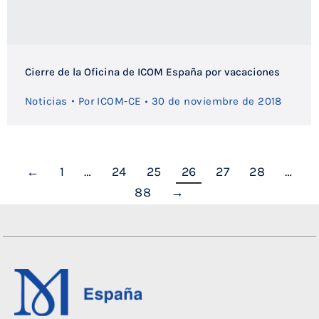
Cierre de la Oficina de ICOM España por vacaciones
Noticias
Por
ICOM-CE
30 de noviembre de 2018
←
1
…
24
25
26
27
28
…
88
→