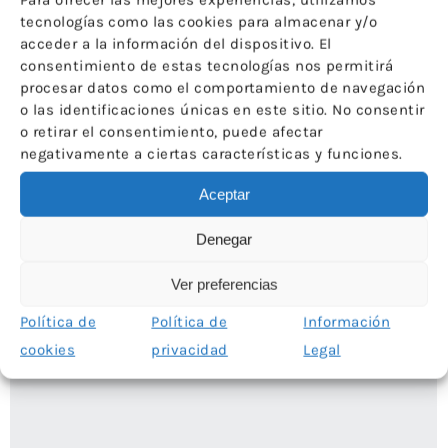
tecnologías como las cookies para almacenar y/o
Congreso Internacional Musapalabra-oficio de
acceder a la información del dispositivo. El
Palabreirxs: Migración
consentimiento de estas tecnologías nos permitirá
procesar datos como el comportamiento de navegación
Ventana a los Museos de ICOM España
o las identificaciones únicas en este sitio. No consentir
Por
ICOM-CE
4 de diciembre de 2018
o retirar el consentimiento, puede afectar
negativamente a ciertas características y funciones.
Aceptar
Denegar
Ver preferencias
Política de
Política de
Información
cookies
privacidad
Legal