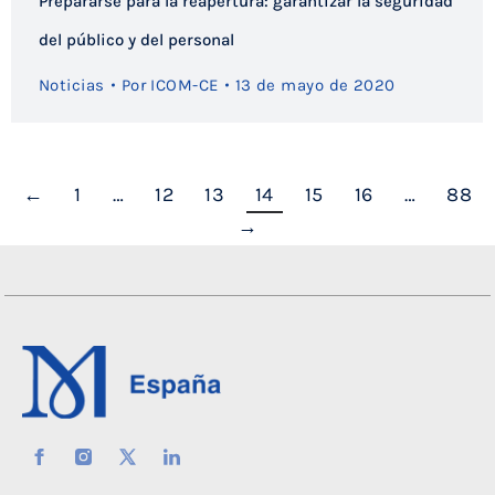
Prepararse para la reapertura: garantizar la seguridad
del público y del personal
Noticias
Por
ICOM-CE
13 de mayo de 2020
←
1
…
12
13
14
15
16
…
88
→