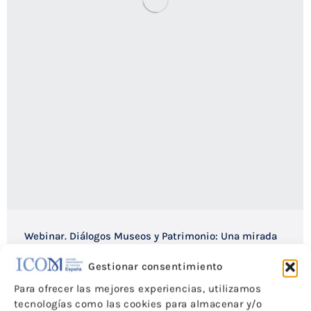
Webinar. Diálogos Museos y Patrimonio: Una mirada
LGBTIQ+
Gestionar consentimiento
Para ofrecer las mejores experiencias, utilizamos
Noticias
Por
ICOM-CE
19 de mayo de 2020
tecnologías como las cookies para almacenar y/o